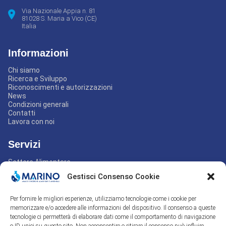
Via Nazionale Appia n. 81
81028 S. Maria a Vico (CE)
Italia
Informazioni
Chi siamo
Ricerca e Sviluppo
Riconoscimenti e autorizzazioni
News
Condizioni generali
Contatti
Lavora con noi
Servizi
Settore Alimentare
Settore Ambientale
Gestisci Consenso Cookie
Settore Non-food
Settore Mangimi
Settore Igiene industriale
Per fornire le migliori esperienze, utilizziamo tecnologie come i cookie per
Assistenza e consulenza
memorizzare e/o accedere alle informazioni del dispositivo. Il consenso a queste
tecnologie ci permetterà di elaborare dati come il comportamento di navigazione