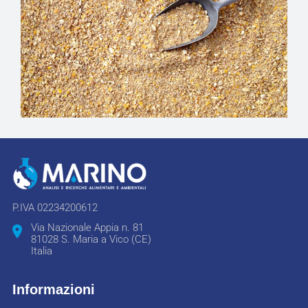
P.IVA 02234200612
Via Nazionale Appia n. 81
81028 S. Maria a Vico (CE)
Italia
Informazioni