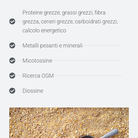
Proteine grezze, grassi grezzi, fibra
grezza, ceneri grezze, carboidrati grezzi,
calcolo energetico
Metalli pesanti e minerali
Micotossine
Ricerca OGM
Diossine