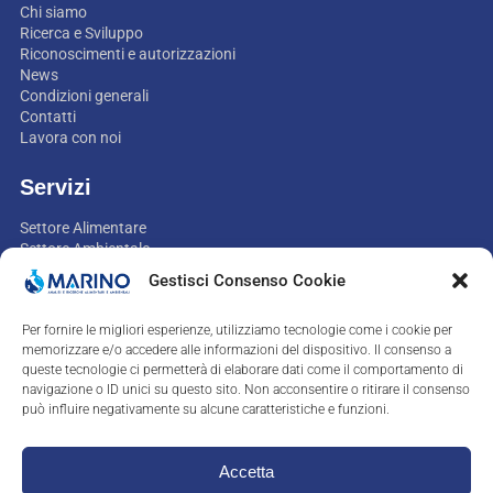
Chi siamo
Ricerca e Sviluppo
Riconoscimenti e autorizzazioni
News
Condizioni generali
Contatti
Lavora con noi
Servizi
Settore Alimentare
Settore Ambientale
Settore Non-food
Gestisci Consenso Cookie
Settore Mangimi
Settore Igiene industriale
Per fornire le migliori esperienze, utilizziamo tecnologie come i cookie per
Assistenza e consulenza
memorizzare e/o accedere alle informazioni del dispositivo. Il consenso a
queste tecnologie ci permetterà di elaborare dati come il comportamento di
Contatti
navigazione o ID unici su questo sito. Non acconsentire o ritirare il consenso
può influire negativamente su alcune caratteristiche e funzioni.
+39.0823.758335
labo@marino.it
Accetta