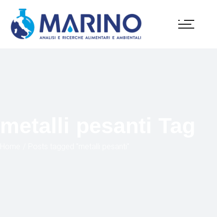
metalli pesanti Tag
Home
Posts tagged "metalli pesanti"