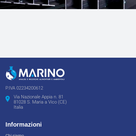
P.IVA 02234200612
Via Nazionale Appia n. 81
81028 S. Maria a Vico (CE)
Italia
Informazioni
Chi siamo