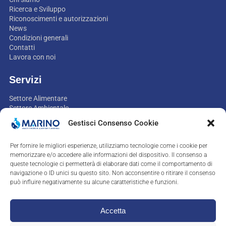
Ricerca e Sviluppo
Riconoscimenti e autorizzazioni
News
Condizioni generali
Contatti
Lavora con noi
Servizi
Settore Alimentare
Settore Ambientale
Settore Non-food
Gestisci Consenso Cookie
Settore Mangimi
Settore Igiene industriale
Per fornire le migliori esperienze, utilizziamo tecnologie come i cookie per
Assistenza e consulenza
memorizzare e/o accedere alle informazioni del dispositivo. Il consenso a
queste tecnologie ci permetterà di elaborare dati come il comportamento di
Contatti
navigazione o ID unici su questo sito. Non acconsentire o ritirare il consenso
può influire negativamente su alcune caratteristiche e funzioni.
+39.0823.758335
labo@marino.it
Accetta