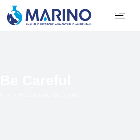
Be Careful
Home
Shape Making
Be Careful