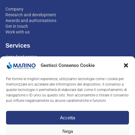
Company
Research and development
Awards and authorisations
Get in touch
Work with us
Services
Agro-food sector
Environment sector
Gestisci Consenso Cookie
Non-food sector
Feed sector
Per fornire le migliori esperienze, utilizziamo tecnologie come i cookie per
Assistance and consultancy
memorizzare e/o accedere alle informazioni del dispositivo. Il consenso a
queste tecnologie ci permetterà di elaborare dati come il comportamento di
Contatti
navigazione o ID unici su questo sito. Non acconsentire o ritirare il consenso
può influire negativamente su alcune caratteristiche e funzioni.
+39.0823.758335
labo@marino.it
Accetta
Nega