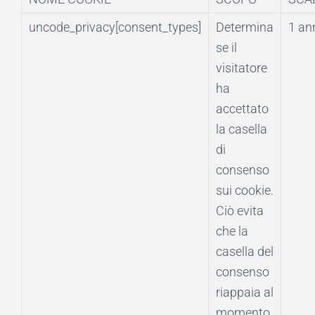
uncode_privacy[consent_types]
Determina
1 an
se il
visitatore
ha
accettato
la casella
di
consenso
sui cookie.
Ciò evita
che la
casella del
consenso
riappaia al
momento