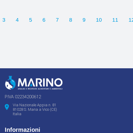
3
4
5
6
7
8
9
10
11
1
P.IVA 02234200612
Via Nazionale Appia n. 81
81028 S. Maria a Vico (CE)
Italia
Informazioni