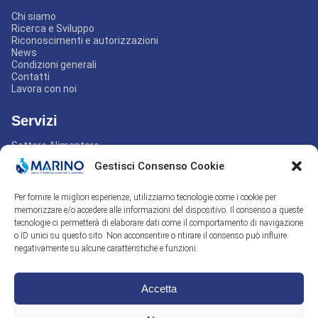
Chi siamo
Ricerca e Sviluppo
Riconoscimenti e autorizzazioni
News
Condizioni generali
Contatti
Lavora con noi
Servizi
Settore Alimentare
Settore Ambientale
Gestisci Consenso Cookie
Settore Non-food
Settore Mangimi
Settore Igiene industriale
Per fornire le migliori esperienze, utilizziamo tecnologie come i cookie per
Assistenza e consulenza
memorizzare e/o accedere alle informazioni del dispositivo. Il consenso a queste
tecnologie ci permetterà di elaborare dati come il comportamento di navigazione
Contatti
o ID unici su questo sito. Non acconsentire o ritirare il consenso può influire
negativamente su alcune caratteristiche e funzioni.
+39.0823.758335
labo@marino.it
Accetta